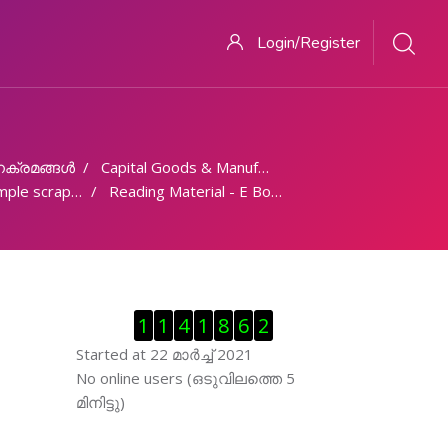
Login/Register
ക്രമങ്ങള്‍
Capital Goods & Manufacturing
ाधारण खुरचनी, खुरचने वाली सतहों का परीक्षण
Reading Material - E Book
Skip Visitor Counter
1
1
4
1
8
6
2
Started at 22 മാര്‍ച്ച് 2021
Skip ഓണ്‍ലയിന്‍ ഉപഭൊക്താക്കള്‍
No online users (ഒടുവിലത്തെ 5
മിനിട്ടു)