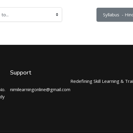
Syllabus  - Hind
Support
Redefining Skill Learning & Tra
No.
nimilearningonline@gmail.com
ndy