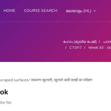
HOME
COURSE SEARCH
മലയാളം ‎(ML)‎
ഹോം (മുഖ്യ പേജ്‌)
പഠന
CTSFIT
Week 30 - Simple scraper, Testing scraped surfaces/ स
ped surfaces/ साधारण खुरचनी, खुरचने वाली सतहों का परीक्षण'
ook
he file.