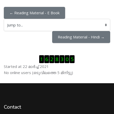
← Reading Material - E Book
Jump to...
Reading Material - Hindi →
Skip Visitor Counter
1
6
2
8
3
0
5
Started at 22 മാര്‍ച്ച് 2021
Skip ഓണ്‍ലയിന്‍ ഉപഭൊക്താക്കള്‍
No online users (ഒടുവിലത്തെ 5 മിനിട്ടു)
Contact