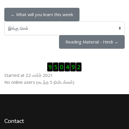
← What will you learn this week
இங்கு செல்
Reading Material - Hindi →
Visitor Counter ஐத் தவிர்
9
5
0
4
9
2
Started at 22 மார்ச் 2021
இணைப்புநிலைப் பயனாளர் ஐத் தவிர்
No online users (கடந்த 5 நிமிடங்கள்)
Contact