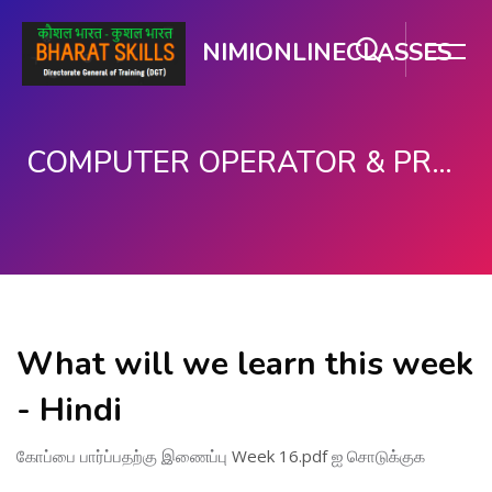
NIMIONLINECLASSES
COMPUTER OPERATOR & PROGRAMMING ASSISTANT (COPA)
பிரதான உள்ளடக்கத்திற்கு செல்
What will we learn this week
- Hindi
கோப்பை பார்ப்பதற்கு இணைப்பு
Week 16.pdf
ஐ சொடுக்குக