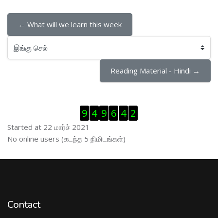
← What will we learn this week
இங்கு செல்
Reading Material - Hindi →
Visitor Counter ஐத் தவிர்
9
4
9
6
4
2
Started at 22 மார்ச் 2021
இணைப்புநிலைப் பயனாளர் ஐத் தவிர்
No online users (கடந்த 5 நிமிடங்கள்)
Contact