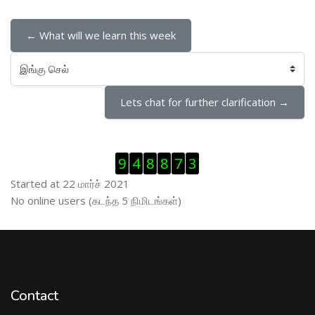
← What will we learn this week
இங்கு செல்
Lets chat for further clarification →
Visitor Counter ஐத் தவிர்
9
4
8
8
7
3
Started at 22 மார்ச் 2021
இணைப்புநிலைப் பயனாளர் ஐத் தவிர்
No online users (கடந்த 5 நிமிடங்கள்)
Contact