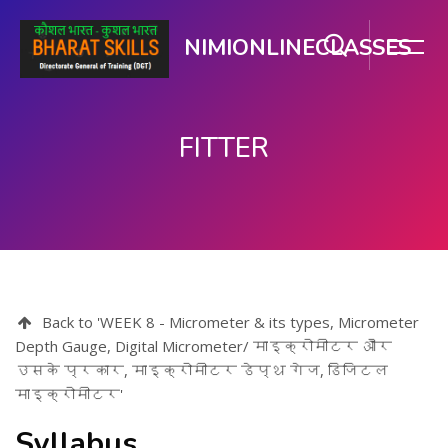
NIMIONLINECLASSES
FITTER
ಮುಖ್ಯ ವಿಷಯಕ್ಕೆ ಬದಲಿಸು
Back to 'WEEK 8 - Micrometer & its types, Micrometer
Depth Gauge, Digital Micrometer/ माइक्रोमीटर और
उसके प्रकार, माइक्रोमीटर डेप्थ गेज, डिजिटल
माइक्रोमीटर'
Syllabus