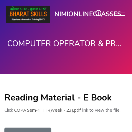
NIMIONLINECLASSES
COMPUTER OPERATOR & PROGRAMMING ASSISTANT (COPA)
ప్రధాన కంటెంటుకు వెళ్ళు
Reading Material - E Book
Click
COPA Sem-1 TT-(Week - 23).pdf
link to view the file.