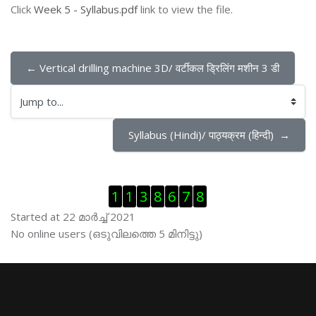
Click
Week 5 - Syllabus.pdf
link to view the file.
← Vertical drilling machine 3D/ वर्टीकल ड्रिलिंग मशीन 3 डी
Jump to...
Syllabus (Hindi)/ पाठ्यक्रम (हिन्दी)  →
Skip Visitor Counter
1
1
3
8
6
7
8
Started at 22 മാര്‍ച്ച് 2021
Skip ഓണ്‍ലയിന്‍ ഉപഭൊക്താക്കള്‍
No online users (ഒടുവിലത്തെ 5 മിനിട്ടു)