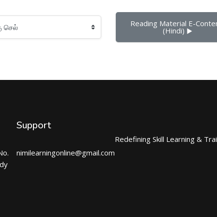
Reading Material E-Conten
(Hindi) ▶︎
Support
Redefining Skill Learning & Tra
No.
nimilearningonline@gmail.com
ndy