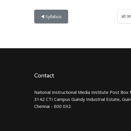
को जंप करें...
◀︎ Syllabus
Contact
National Instructional Media Institute Post Box 
3142 CTI Campus Guindy Industrial Estate, Gui
Chennai - 600 032.