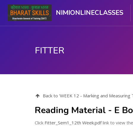
NIMIONLINECLASSES
FITTER
मुख्य सामग्री पर जाएं
Back to 'WEEK 12 - Marking and Measuring To
Reading Material - E B
Click
Fitter_Sem1_12th Week.pdf
link to view the 