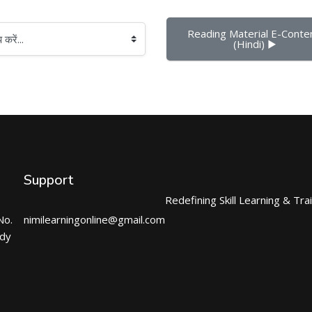
Reading Material E-Conten
(Hindi) ▶︎
Support
Redefining Skill Learning & Tra
No.
nimilearningonline@gmail.com
ndy