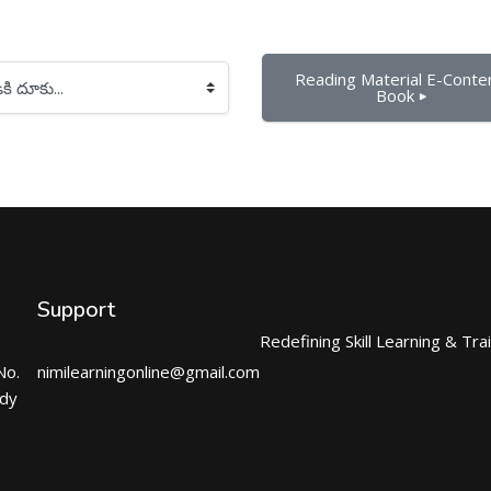
Reading Material E-Conten
Book ▶︎
Support
Redefining Skill Learning & Tra
No.
nimilearningonline@gmail.com
ndy