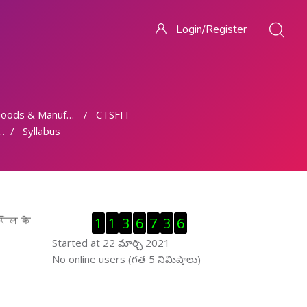
Login/Register
ds & Manufacturing
CTSFIT
Syllabus
Visitor Counter ను తప్పించు
्रिल के
1
1
3
6
7
3
6
Started at 22 మార్చి 2021
ఆన్ లైను వాడుకరులు ను తప్పించు
No online users (గత 5 నిమిషాలు)