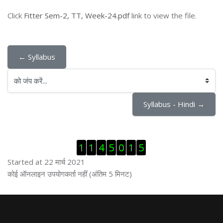
Click
Fitter Sem-2, TT, Week-24.pdf
link to view the file.
← Syllabus
को जंप करें...
Syllabus - Hindi →
ब्लॉक से हट जायें
1
1
4
5
0
1
5
Started at 22 मार्च 2021
ब्लॉक से हट जायें
कोई ऑनलाइन उपयोगकर्ता नहीं (अंतिम 5 मिनट)