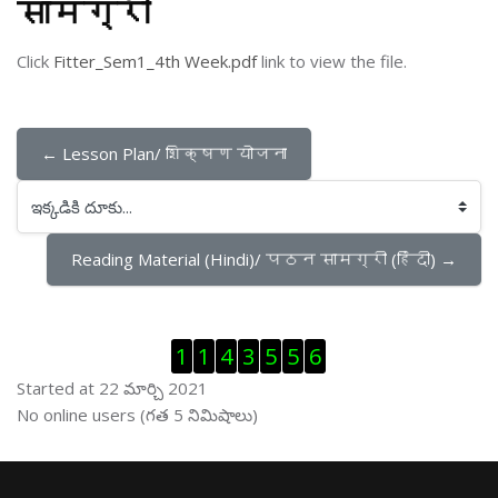
सामग्री
Click
Fitter_Sem1_4th Week.pdf
link to view the file.
← Lesson Plan/ शिक्षण योजना
ఇక్కడికి దూకు...
Reading Material (Hindi)/ पठन सामग्री (हिंदी) →
Visitor Counter ను తప్పించు
1
1
4
3
5
5
6
Started at 22 మార్చి 2021
ఆన్ లైను వాడుకరులు ను తప్పించు
No online users (గత 5 నిమిషాలు)