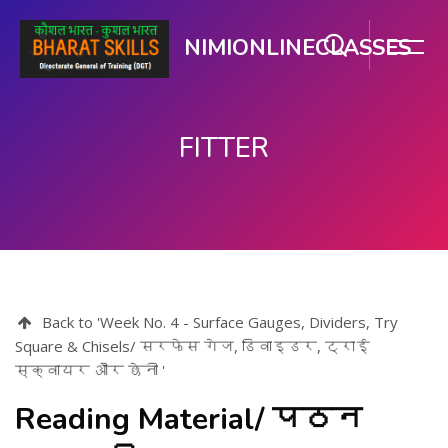
NIMIONLINECLASSES
FITTER
ప్రధాన కంటెంటుకు వెళ్ళు
Back to 'Week No. 4 - Surface Gauges, Dividers, Try
Square & Chisels/ सरफेस गेज, डिवाइडर, ट्राई
स्क्वायर और छेनी '
Reading Material/ पठन