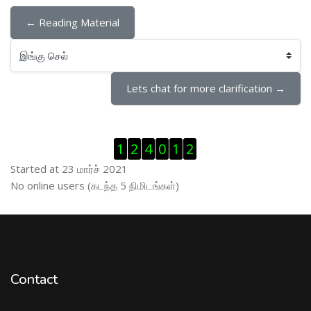
← Reading Material
இங்கு செல்
Lets chat for more clarification →
Visitor Counter ஐத் தவிர்
1
2
4
0
1
2
Started at 23 மார்ச் 2021
இணைப்புநிலைப் பயனாளர் ஐத் தவிர்
No online users (கடந்த 5 நிமிடங்கள்)
Contact