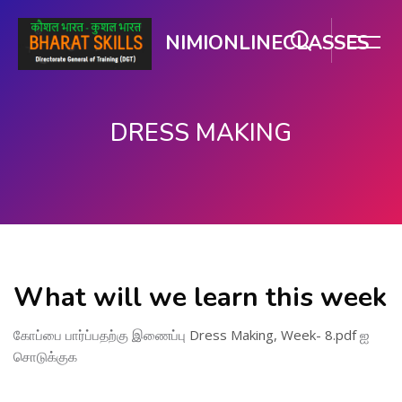
NIMIONLINECLASSES
DRESS MAKING
பிரதான உள்ளடக்கத்திற்கு செல்
What will we learn this week
கோப்பை பார்ப்பதற்கு இணைப்பு
Dress Making, Week- 8.pdf
ஐ
சொடுக்குக