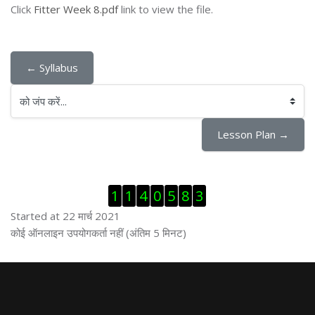
Click
Fitter Week 8.pdf
link to view the file.
← Syllabus
को जंप करें...
Lesson Plan →
ब्लॉक से हट जायें
1
1
4
0
5
8
3
Started at 22 मार्च 2021
ब्लॉक से हट जायें
कोई ऑनलाइन उपयोगकर्ता नहीं (अंतिम 5 मिनट)