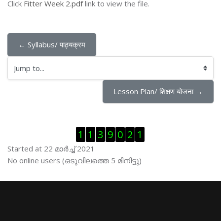
Click
Fitter Week 2.pdf
link to view the file.
← Syllabus/ पाठ्यक्रम
Jump to...
Lesson Plan/ शिक्षण योजना →
Skip Visitor Counter
1
1
3
9
0
2
1
Started at 22 മാര്‍ച്ച് 2021
Skip ഓണ്‍ലയിന്‍ ഉപഭൊക്താക്കള്‍
No online users (ഒടുവിലത്തെ 5 മിനിട്ടു)