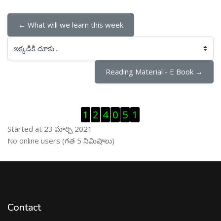
← What will we learn this week
ఇక్కడికి దూకు...
Reading Material - E Book →
Visitor Counter ను తప్పించు
1
2
4
0
5
1
Started at 23 మార్చి 2021
ఆన్ లైను వాడుకరులు ను తప్పించు
No online users (గత 5 నిమిషాలు)
Contact