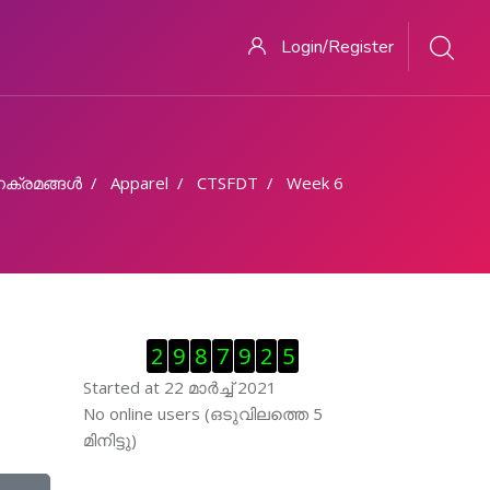
Login/Register
ക്രമങ്ങള്‍
Apparel
CTSFDT
Week 6
Skip Visitor Counter
2
9
8
7
9
2
5
Started at 22 മാര്‍ച്ച് 2021
Skip ഓണ്‍ലയിന്‍ ഉപഭൊക്താക്കള്‍
No online users (ഒടുവിലത്തെ 5
മിനിട്ടു)