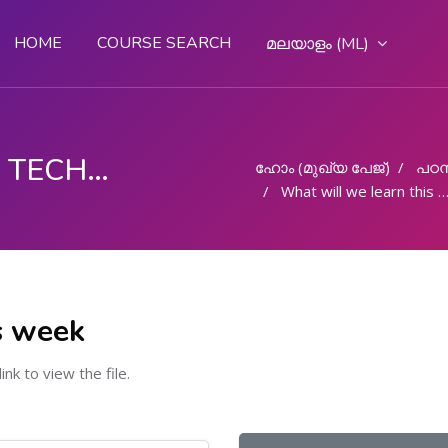
HOME
COURSE SEARCH
മലയാളം ‎(ML)‎
FASHION DESIGN AND TECHNOLOGY
ഹോം (മുഖ്യ പേജ്‌)
പഠന
What will we learn this week
s week
link to view the file.