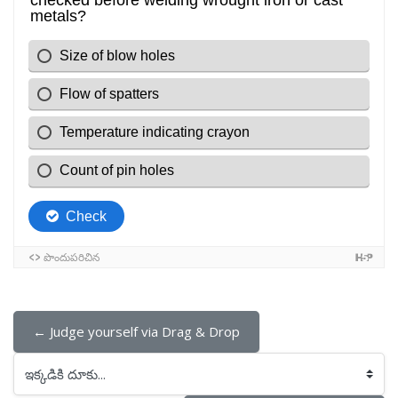
← Judge yourself via Drag & Drop
ఇక్కడికి దూకు...