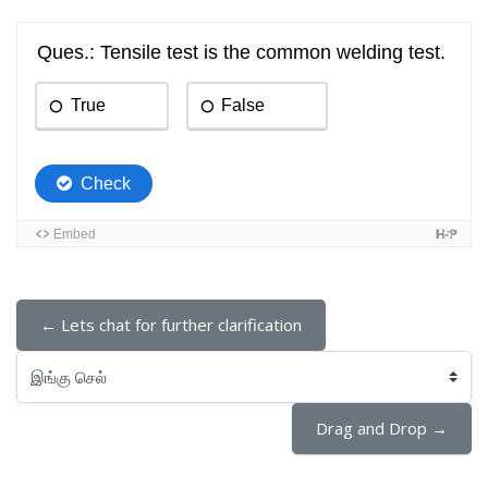
← Lets chat for further clarification
இங்கு செல்
Drag and Drop →