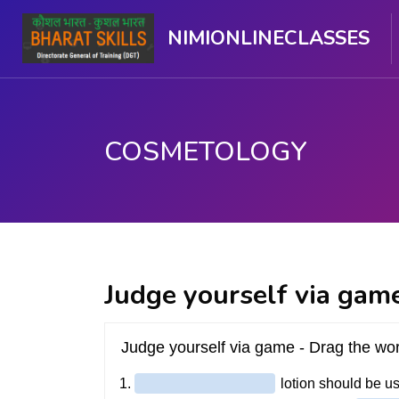
NIMIONLINECLASSES
COSMETOLOGY
મુખ્ય વિષયવસ્તુ પર જાઓ
Judge yourself via gam