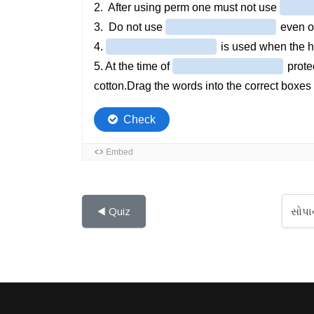
સોપાનો...
◀︎ Quiz