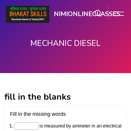
NIMIONLINECLASSES
MECHANIC DIESEL
ప్రధాన కంటెంటుకు వెళ్ళు
fill in the blanks