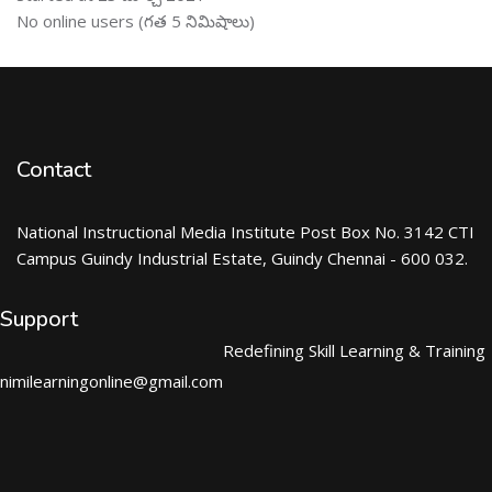
ఆన్ లైను వాడుకరులు ను తప్పించు
No online users (గత 5 నిమిషాలు)
Contact
National Instructional Media Institute Post Box No. 3142 CTI
Campus Guindy Industrial Estate, Guindy Chennai - 600 032.
Support
Redefining Skill Learning & Training
nimilearningonline@gmail.com