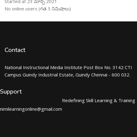
Started at 23 మార్చి 2021
ఆన్ లైను వాడుకరులు ను తప్పించు
No online users (గత 5 నిమిషాలు)
Contact
National Instructional Media Institute Post Box No. 3142 CTI
Campus Guindy Industrial Estate, Guindy Chennai - 600 032.
Support
Redefining Skill Learning & Training
nimilearningonline@gmail.com