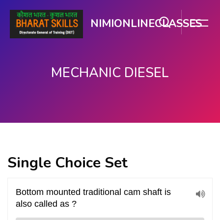
NIMIONLINECLASSES
MECHANIC DIESEL
ప్రధాన కంటెంటుకు వెళ్ళు
Single Choice Set