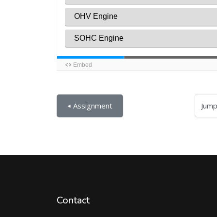
Jump to...
◀︎ Assignment
Contact