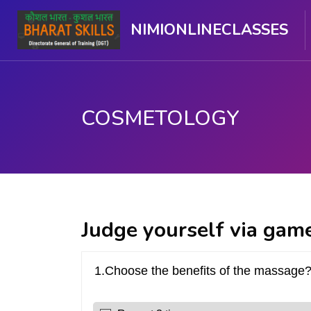
NIMIONLINECLASSES
COSMETOLOGY
ప్రధాన కంటెంటుకు వెళ్ళు
Judge yourself via game