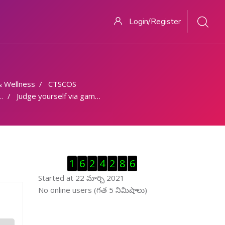
Login/Register
& Wellness
CTSCOS
Judge yourself via game - Multiple Choice
Visitor Counter ను తప్పించు
1
6
2
4
2
8
6
Started at 22 మార్చి 2021
ఆన్ లైను వాడుకరులు ను తప్పించు
No online users (గత 5 నిమిషాలు)