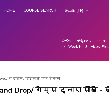
HOME
COURSE SEARCH
తెలుగు ‎(TE)‎
హోమ్
కోర్సులు
Capital Goo
Week No. 3 - Vices, Files and Hacksaws/ वइसेस, फाइल्स एवं हैक्सा
acksaws/ वइसेस, फाइल्स एवं हैक्सा'
nd Drop/ गेम्स द्वारा सीखें - खी