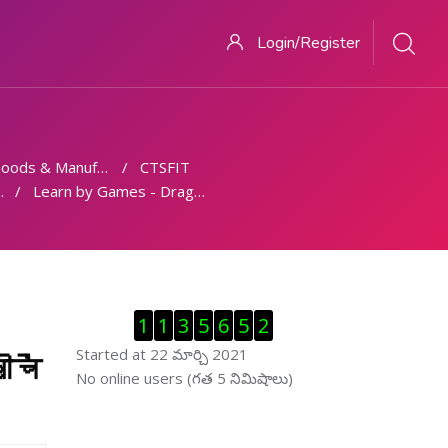
Login/Register
ds & Manufacturing
CTSFIT
Learn by Games - Drag and Drop/ गेम्स द्वारा सीखें - खींचें और छोड़ें
Visitor Counter ను తప్పించు
1
1
3
5
6
5
2
Started at 22 మార్చి 2021
ंचें
ఆన్ లైను వాడుకరులు ను తప్పించు
No online users (గత 5 నిమిషాలు)