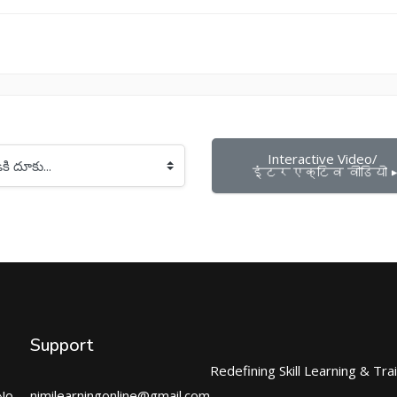
Interactive Video/ 
इंटरएक्टिव वीडियो ▶
Support
Redefining Skill Learning & Tra
No.
nimilearningonline@gmail.com