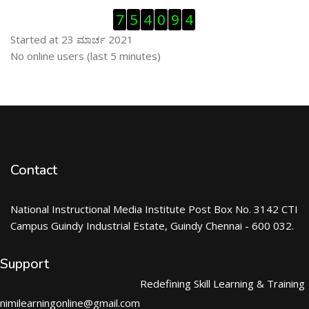
ಬದಲಿಸು Visitor Counter
7
5
4
0
9
4
Started at 23 ಮಾರ್ಚ 2021
ಬದಲಿಸು ನೇರಜಾಲದಲ್ಲಿರುವ ಬಳಕೆದಾರರು
No online users (last 5 minutes)
Contact
National Instructional Media Institute Post Box No. 3142 CTI
Campus Guindy Industrial Estate, Guindy Chennai - 600 032.
Support
Redefining Skill Learning & Training
nimilearningonline@gmail.com