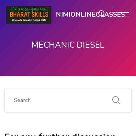
NIMIONLINECLASSES
MECHANIC DIESEL
ಮುಖ್ಯ ವಿಷಯಕ್ಕೆ ಬದಲಿಸು
Search