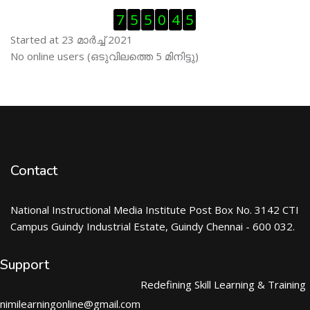
Skip Visitor Counter
7
5
5
0
4
5
Started at 23 മാര്‍ച്ച് 2021
Skip ഓണ്‍ലയിന്‍ ഉപഭൊക്താക്കള്‍
No online users (ഒടുവിലത്തെ 5 മിനിട്ടു)
Contact
National Instructional Media Institute Post Box No. 3142 CTI
Campus Guindy Industrial Estate, Guindy Chennai - 600 032.
Support
Redefining Skill Learning & Training
nimilearningonline@gmail.com