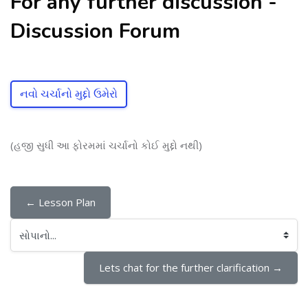
For any further discussion -
Discussion Forum
નવો ચર્ચાનો મુદ્દો ઉમેરો
(હજી સુધી આ ફોરમમાં ચર્ચાનો કોઈ મુદ્દો નથી)
← Lesson Plan
સોપાનો...
Lets chat for the further clarification →