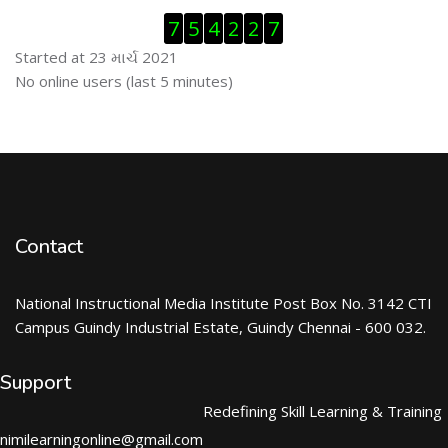
Visitor Counter છોડી દો
7
5
4
2
2
7
Started at 23 માર્ચ 2021
ઓનલાઇન યુઝર્સ છોડી દો
No online users (last 5 minutes)
Contact
National Instructional Media Institute Post Box No. 3142 CTI
Campus Guindy Industrial Estate, Guindy Chennai - 600 032.
Support
Redefining Skill Learning & Training
nimilearningonline@gmail.com