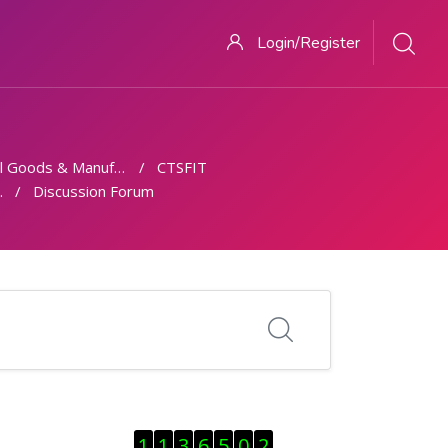
Login/Register
 Goods & Manufacturing
CTSFIT
Discussion Forum
ब्लॉक से हट जायें
1
1
3
6
5
0
2