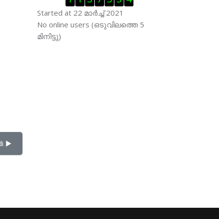
Started at 22 മാര്‍ച്ച് 2021
Skip ഓണ്‍ലയിന്‍ ഉപഭൊക്താക്കള്‍
No online users (ഒടുവിലത്തെ 5
മിനിട്ടു)
i ▶︎