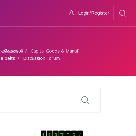
Login/Register
ക്രമങ്ങള്‍
Capital Goods & Manufacturing
e belts
Discussion Forum
Skip Visitor Counter
1
1
3
7
5
3
4