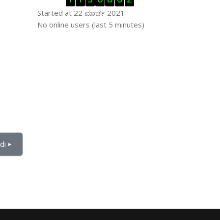
Started at 22 ಮಾರ್ಚ 2021
ಬದಲಿಸು ನೇರಜಾಲದಲ್ಲಿರುವ ಬಳಕೆದಾರರು
No online users (last 5 minutes)
i ▶︎