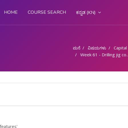
HOME
COURSE SEARCH
ಕನ್ನಡ ‎(KN)‎
ಮನೆ
ವಿಷಯಗಳು
Capital G
Week 61 - Drilling jig constructional features
 features'