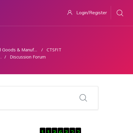
Login/Register
 Goods & Manufacturing
CTSFIT
Discussion Forum
ब्लॉक से हट जायें
1
1
3
6
3
2
2