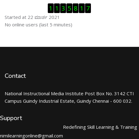
ಬದಲಿಸು Visitor Counter
1
1
3
5
8
1
7
Started at 22 ಮಾರ್ಚ 2021
ಬದಲಿಸು ನೇರಜಾಲದಲ್ಲಿರುವ ಬಳಕೆದಾರರು
No online users (last 5 minutes)
Contact
National Instructional Media Institute Post Box No. 3142 CTI
Campus Guindy Industrial Estate, Guindy Chennai - 600 032.
Support
Redefining Skill Learning & Training
nimilearningonline@gmail.com