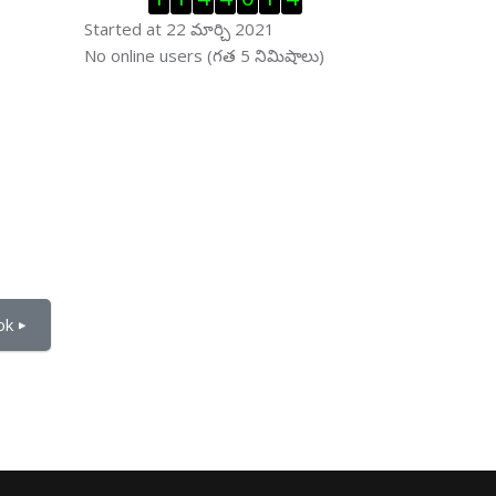
Started at 22 మార్చి 2021
ఆన్ లైను వాడుకరులు ను తప్పించు
No online users (గత 5 నిమిషాలు)
k ▶︎