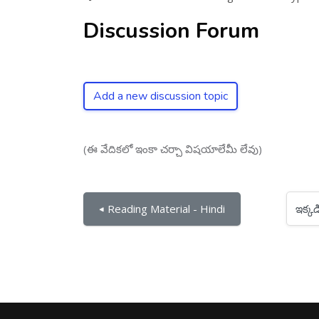
Discussion Forum
Add a new discussion topic
(ఈ వేదికలో ఇంకా చర్చా విషయాలేమీ లేవు)
ఇక్కడికి దూకు...
◀︎ Reading Material - Hindi