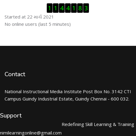
Visitor Counter છોડી દો
1
1
4
4
1
8
3
Started at 22 માર્ચ 2021
ઓનલાઇન યુઝર્સ છોડી દો
No online users (last 5 minutes)
Contact
National Instructional Media Institute Post Box No. 3142 CTI
Campus Guindy Industrial Estate, Guindy Chennai - 600 032.
Support
Redefining Skill Learning & Training
nimilearningonline@gmail.com