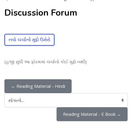
Discussion Forum
નવો ચર્ચાનો મુદ્દો ઉમેરો
(હજી સુધી આ ફોરમમાં ચર્ચાનો કોઈ મુદ્દો નથી)
← Reading Material - Hindi
સોપાનો...
Reading Material - E Book →