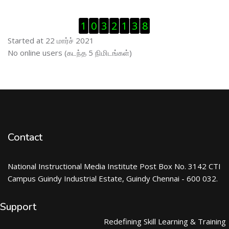
Visitor Counter ஐத் தவிர்
1
0
3
2
1
3
8
Started at 22 மார்ச் 2021
இணைப்புநிலைப் பயனாளர் ஐத் தவிர்
No online users (கடந்த 5 நிமிடங்கள்)
Contact
National Instructional Media Institute Post Box No. 3142 CTI
Campus Guindy Industrial Estate, Guindy Chennai - 600 032.
Support
Redefining Skill Learning & Training