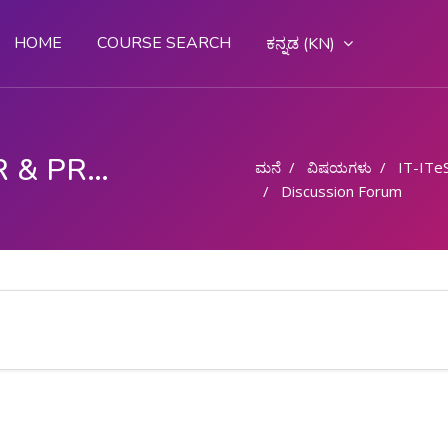
HOME
COURSE SEARCH
ಕನ್ನಡ ‎(KN)‎
COMPUTER OPERATOR & PROGRAMMING ASSISTANT (COPA)
ಮನೆ
ವಿಷಯಗಳು
IT-ITe
Discussion Forum