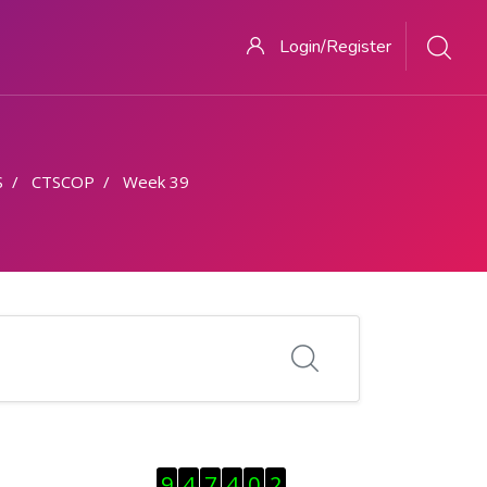
Login/Register
S
CTSCOP
Week 39
ಬದಲಿಸು Visitor Counter
9
4
7
4
0
2