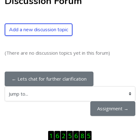
Discussion Forum
Add a new discussion topic
(There are no discussion topics yet in this forum)
← Lets chat for further clarification
Jump to...
Assignment →
Skip Visitor Counter
1
6
2
5
6
8
5