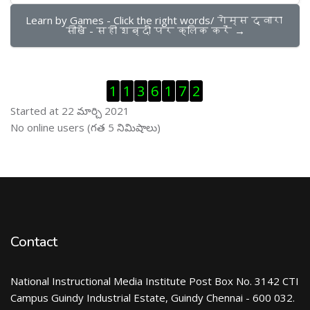
Learn by Games - Click the right words/ गेम्स द्वारा 
सीखें - सही शब्दों पर क्लिक करें →
Visitor Counter ను తప్పించు
1
1
3
6
1
7
2
Started at 22 మార్చి 2021
ఆన్ లైను వాడుకరులు ను తప్పించు
No online users (గత 5 నిమిషాలు)
Contact
National Instructional Media Institute Post Box No. 3142 CTI
Campus Guindy Industrial Estate, Guindy Chennai - 600 032.