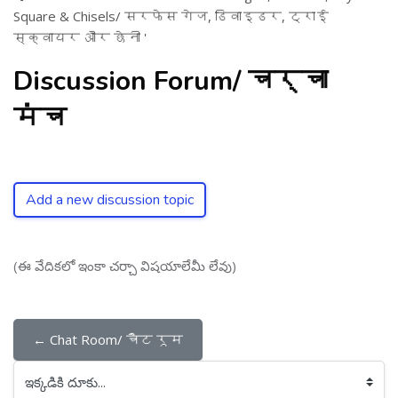
Square & Chisels/ सरफेस गेज, डिवाइडर, ट्राई
स्क्वायर और छेनी '
Discussion Forum/ चर्चा
मंच
Add a new discussion topic
(ఈ వేదికలో ఇంకా చర్చా విషయాలేమీ లేవు)
← Chat Room/ चैट रूम
ఇక్కడికి దూకు...