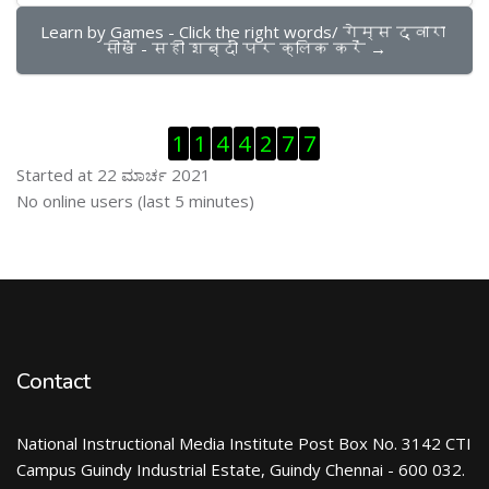
Learn by Games - Click the right words/ गेम्स द्वारा 
सीखें - सही शब्दों पर क्लिक करें →
ಬದಲಿಸು Visitor Counter
1
1
4
4
2
7
7
Started at 22 ಮಾರ್ಚ 2021
ಬದಲಿಸು ನೇರಜಾಲದಲ್ಲಿರುವ ಬಳಕೆದಾರರು
No online users (last 5 minutes)
Contact
National Instructional Media Institute Post Box No. 3142 CTI
Campus Guindy Industrial Estate, Guindy Chennai - 600 032.