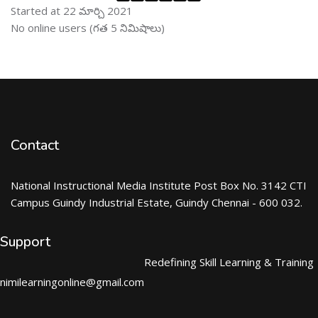
Started at 22 మార్చి 2021
ఆన్ లైను వాడుకరులు ను తప్పించు
No online users (గత 5 నిమిషాలు)
Contact
National Instructional Media Institute Post Box No. 3142 CTI
Campus Guindy Industrial Estate, Guindy Chennai - 600 032.
Support
Redefining Skill Learning & Training
nimilearningonline@gmail.com