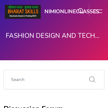
NIMIONLINECLASSES
FASHION DESIGN AND TECHNOLOGY
ಮುಖ್ಯ ವಿಷಯಕ್ಕೆ ಬದಲಿಸು
Search