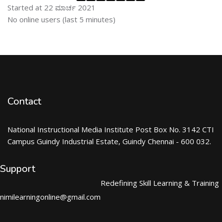
Started at 22 ಮಾರ್ಚ 2021
ಬದಲಿಸು ನೇರಜಾಲದಲ್ಲಿರುವ ಬಳಕೆದಾರರು
No online users (last 5 minutes)
Contact
National Instructional Media Institute Post Box No. 3142 CTI
Campus Guindy Industrial Estate, Guindy Chennai - 600 032.
Support
Redefining Skill Learning & Training
nimilearningonline@gmail.com