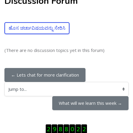
Discussion Forum
ಹೊಸ ಚರ್ಚಾವಿಷಯವನ್ನು ಸೇರಿಸಿ
(There are no discussion topics yet in this forum)
← Lets chat for more clarification
Jump to...
What will we learn this week →
ಬದಲಿಸು Visitor Counter
2
9
8
8
0
2
2