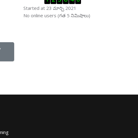
Started at 23 మార్చి 2021
ఆన్ లైను వాడుకరులు ను తప్పించు
No online users (గత 5 నిమిషాలు)
 
ining