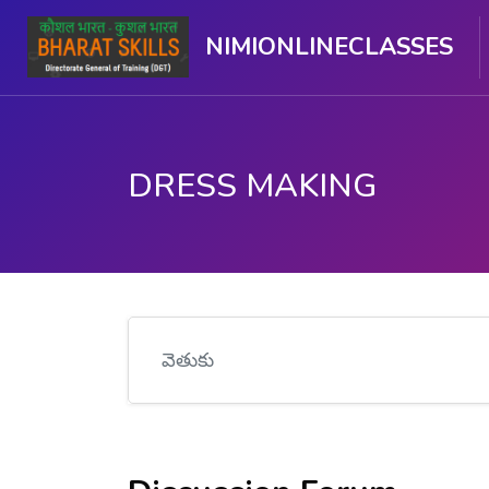
NIMIONLINECLASSES
DRESS MAKING
ప్రధాన కంటెంటుకు వెళ్ళు
వెతుకు