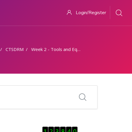
Login/Register
CTSDRM
Week 2 - Tools and Equipments
Visitor Counter ను తప్పించు
1
2
3
8
4
0