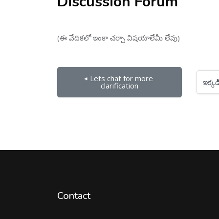
Discussion Forum
(ఈ వేదికలో ఇంకా చర్చా విషయాలేమీ లేవు)
◀︎ Lets chat for more 
ఇక్కడికి దూకు...
clarification
Contact