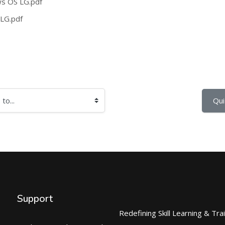
ws OS LG.pdf
 LG.pdf
Qui
Support
Redefining Skill Learning & Tra