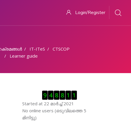
Login/Register
ക്രമങ്ങള്‍
IT-ITeS
CTSCOP
Learner guide
Skip Visitor Counter
9
4
8
8
1
1
Started at 22 മാര്‍ച്ച് 2021
Skip ഓണ്‍ലയിന്‍ ഉപഭൊക്താക്കള്‍
No online users (ഒടുവിലത്തെ 5
മിനിട്ടു)