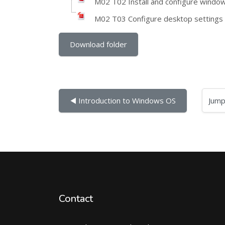
M02 T02 Install and configure windo
M02 T03 Configure desktop settings
Download folder
Jump to...
◀︎ Introduction to Windows OS
Contact