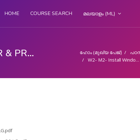
HOME
COURSE SEARCH
മലയാളം ‎(ML)‎
COMPUTER OPERATOR & PROGRAMMING ASSISTANT (COPA)
ഹോം (മുഖ്യ പേജ്‌)
പഠന
W2- M2- Install Windows OS on a Desktop PC
LG.pdf