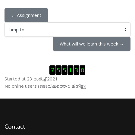
← Assignment
Jump to...
What will we learn this week →
Skip Visitor Counter
7
5
5
1
3
0
Started at 23 മാര്‍ച്ച് 2021
Skip ഓണ്‍ലയിന്‍ ഉപഭൊക്താക്കള്‍
No online users (ഒടുവിലത്തെ 5 മിനിട്ടു)
Contact