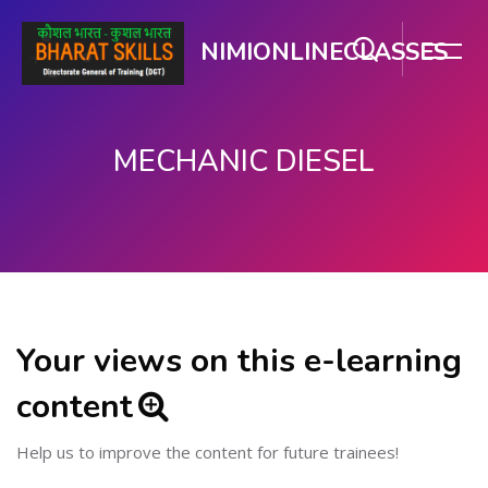
NIMIONLINECLASSES
MECHANIC DIESEL
ഉള്ളടക്കത്തിലേക്ക് കടക്കുക
Your views on this e-learning
content
Help us to improve the content for future trainees!