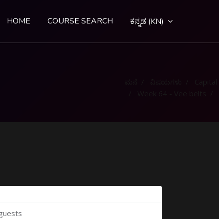
HOME
COURSE SEARCH
ಕನ್ನಡ ‎(KN)‎
ಮನೆ
ವಿಷಯಗಳು
Capital G
Week 64 - Vee belts
 guests