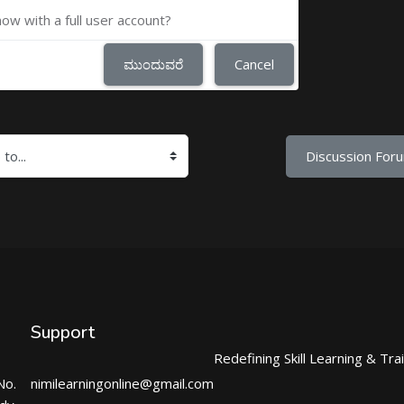
now with a full user account?
ಮುಂದುವರೆ
Cancel
Discussion Foru
Support
Redefining Skill Learning & Tra
No.
nimilearningonline@gmail.com