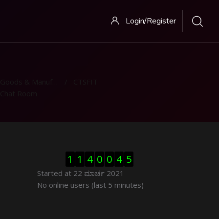
Login/Register
oods & Manufacturing
CTSFIT
Chat Room
ಬದಲಿಸು Visitor Counter
1
1
4
0
0
4
5
Started at 22 ಮಾರ್ಚ 2021
ಬದಲಿಸು ನೇರಜಾಲದಲ್ಲಿರುವ ಬಳಕೆದಾರರು
No online users (last 5 minutes)