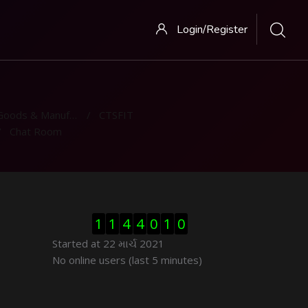
Login/Register
ods & Manufacturing
CTSFIT
Chat Room
Visitor Counter છોડી દો
1
1
4
4
0
1
0
Started at 22 માર્ચ 2021
ઓનલાઇન યુઝર્સ છોડી દો
No online users (last 5 minutes)