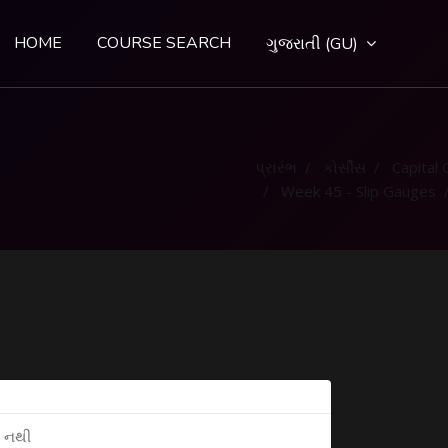
HOME
COURSE SEARCH
ગુજરાતી ‎(GU)‎
પ્રારંભ
કોર્સીસ
Capital Go
Week 45 - Slip Gauges
ી નથી