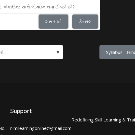
ુઝર એકાઉન્ટ સાથે લોગઇન થવા ઈચ્છો છો?
શરુ રાખો
કેન્સલ
Syllabus - Hind
Support
Redefining Skill Learning & Tra
No.
nimilearningonline@gmail.com