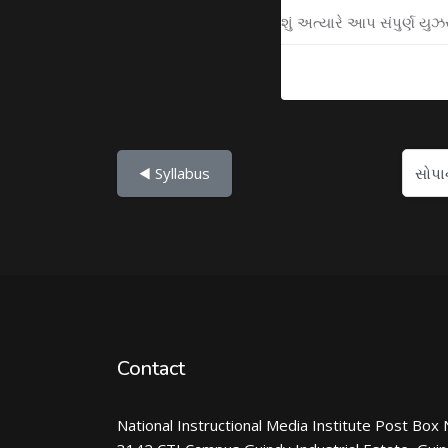
શું અત્યારે આપ સંપુર્ણ ય
સોપાનો...
◀︎ Syllabus
Contact
National Instructional Media Institute Post Box 