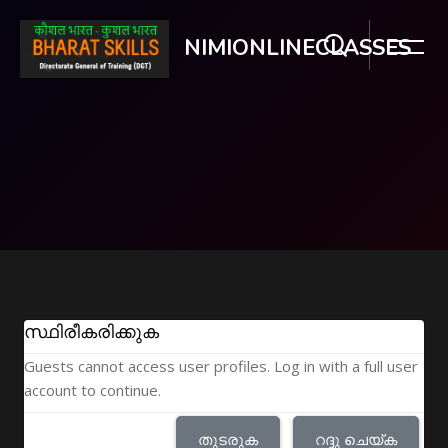
NIMIONLINECLASSES
ഉള്ളടക്കത്തിലേക്ക് കടക്കുക
സ്ഥിരീകരിക്കുക
Guests cannot access user profiles. Log in with a full user
account to continue.
തുടരുക
റദ്ദു ചെയ്ക