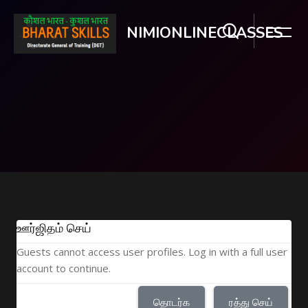
NIMIONLINECLASSES
பிரதான உள்ளடக்கத்திற்கு செல்
ஊர்ஜிதம் செய்
Guests cannot access user profiles. Log in with a full user
account to continue.
தொடர்க
ரத்து செய்